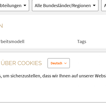
Abteilungen
Alle Bundesländer/Regionen
N
rbeitsmodell
Tags
Golfhotel Ser
Wittenburg, L
ÜBER COOKIES
Deutsch
or Ort
Mecklenburg-
 um sicherzustellen, dass wir Ihnen auf unserer Websit
Naturresort Dr
Van der Valk 