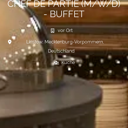
CHEF DE PARTIE (M/W/D)
- BUFFET
vor Ort
Linstow
,
Mecklenburg-Vorpommern
,
Deutschland
Küche