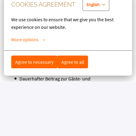
COOKIES AGREEMENT
Buffetbereich sowie Veranstaltungs- und
English
Tagungsbereich
We use cookies to ensure that we give you the best 
Mitverantwortung für einen reibungslosen
experience on our website.
Organisations- und Arbeitsablauf
More options
Unterstützung der anderen Küchenteams bei Bedarf
Qualitätssicherung und Kontrolle der verwendeten
Zutaten
Agree to necessary
Agree to all
Einhaltung der Hygiene- und Sicherheitsstandards
Dauerhafter Beitrag zur Gäste- und
Mitarbeiterzufriedenheit
Das bringst du mit
Abgeschlossene Ausbildung als Koch/Köchin
Erfahrung in der Küche, idealerweise im Buffet- oder
Bankettbereich