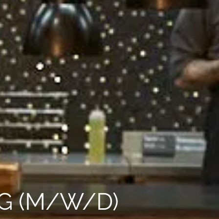
G (M/W/D)