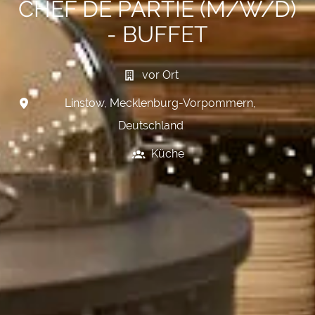
CHEF DE PARTIE (M/W/D)
- BUFFET
vor Ort
Linstow
,
Mecklenburg-Vorpommern
,
Deutschland
Küche