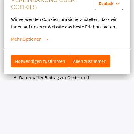
VEREINBARUNG ÜBER
Deutsch
Buffetbereich sowie Veranstaltungs- und
COOKIES
Tagungsbereich
Wir verwenden Cookies, um sicherzustellen, dass wir 
Mitverantwortung für einen reibungslosen
Ihnen auf unserer Website das beste Erlebnis bieten.
Organisations- und Arbeitsablauf
Mehr Optionen
Unterstützung der anderen Küchenteams bei Bedarf
Qualitätssicherung und Kontrolle der verwendeten
Zutaten
Notwendigen zustimmen
Allen zustimmen
Einhaltung der Hygiene- und Sicherheitsstandards
Dauerhafter Beitrag zur Gäste- und
Mitarbeiterzufriedenheit
Das bringst du mit
Abgeschlossene Ausbildung als Koch/Köchin
Erfahrung in der Küche, idealerweise im Buffet- oder
Bankettbereich