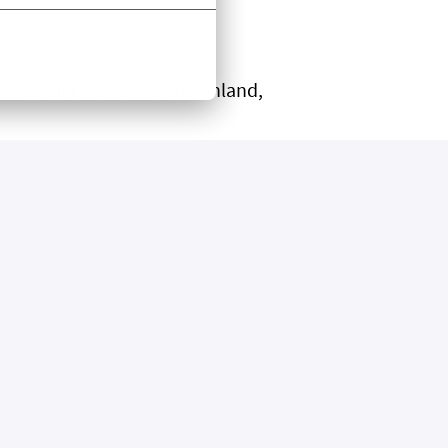
r Valk aktiv und in Deutschland,
Ferienresorts, zwei Skihallen, einem
über hinaus 3 Kliniken zur Behandlung
tein zum Thema Health.
e zu bieten. Hier arbeiten wir in einer