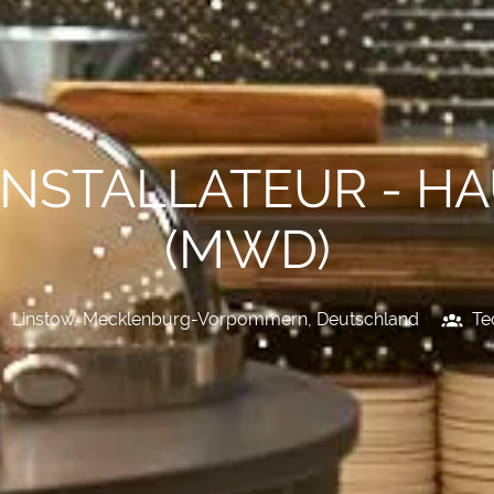
INSTALLATEUR - H
(MWD)
Linstow
,
Mecklenburg-Vorpommern
,
Deutschland
Te