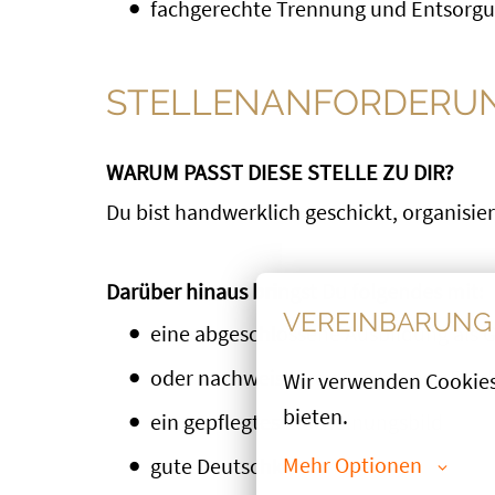
fachgerechte Trennung und Entsorgu
STELLENANFORDERU
WARUM PASST DIESE STELLE ZU DIR?
Du bist handwerklich geschickt, organisier
Darüber hinaus bringst Du folgendes mit:
VEREINBARUNG 
eine abgeschlossene Ausbildung als 
oder nachweisbare einschlägige Erfa
Wir verwenden Cookies,
bieten.
ein gepflegtes Erscheinungsbild
Mehr Optionen
gute Deutschkenntnisse