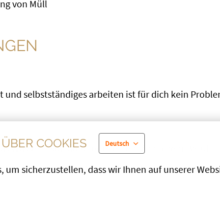
ng von Müll
NGEN
t und selbstständiges arbeiten ist für dich kein Proble
ÜBER COOKIES
Deutsch
Gas Wasser Installateur oder einem ähnlichem Beruf
hrungen, Fähigkeiten und Fertigkeiten
 um sicherzustellen, dass wir Ihnen auf unserer Websit