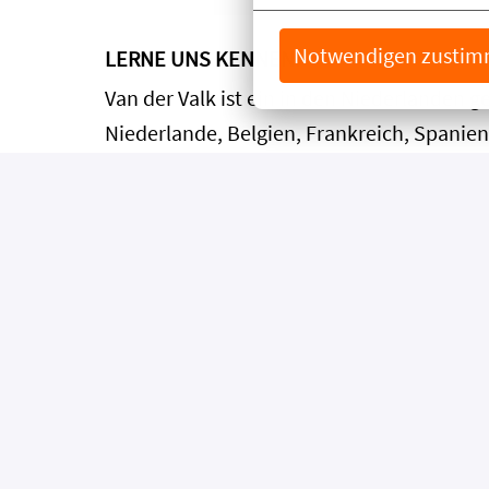
Notwendigen zusti
LERNE UNS KENNEN!
Van der Valk ist ein in den Niederlanden 
Niederlande, Belgien, Frankreich, Spanien 
Auf dem deutschen Tourismusmarkt ist Van 
Golfplatz sowie einer Wasserski-Anlage pr
psychosomatischer Krankheiten und biete
In unseren Hotels und Einrichtungen tun w
offenen, spontanen Atmosphäre und haben
Was Du außerdem bei uns erwarten kanns
• ein motiviertes, herzliches Team und ein
• eine abwechslungsreiche Tätigkeit und 