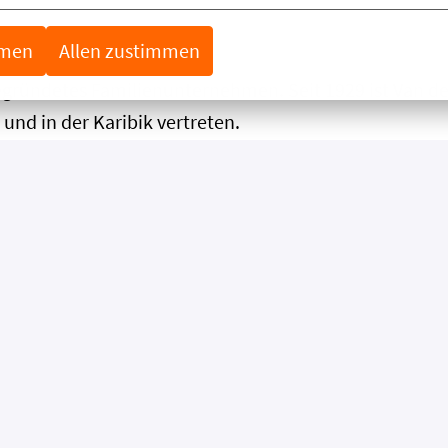
mmen
Allen zustimmen
gegründetes Familienunternehmen. Seit 1929 ist Van de
und in der Karibik vertreten.
der Valk Deutschland seit 1986 mit fünf Hotels, zwei 
äsent. Mit unseren Vincera-Kliniken betreiben wir dar
n damit im Bereich Gesundheit einen wichtigen Baus
ir alles, um unseren Gästen und unserem Team das Best
 die Möglichkeit zur beruflichen Weiterentwicklung.
t:
 tolles Arbeitsklima
sehr gute Arbeitsbedingungen