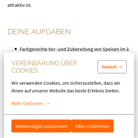
attraktiv ist.
DEINE AUFGABEN
Fachgerechte Vor- und Zubereitung von Speisen im à
la carte Bereich sowie für unseren Veranstaltungs-
VEREINBARUNG ÜBER
und Tagungsbereich
Deutsch
COOKIES
Mitverantwortung für einen reibungslosen
Wir verwenden Cookies, um sicherzustellen, dass wir 
Organisations- und Arbeitsablauf
Ihnen auf unserer Website das beste Erlebnis bieten.
Unterstützung der anderen Küchenteams bei Bedarf
Mehr Optionen
Qualitätssicherung und Kontrolle der verwendeten
Zutaten
Dauerhafter Beitrag zur Gäste- und
Notwendigen zustimmen
Allen zustimmen
Mitarbeiterzufriedenheit