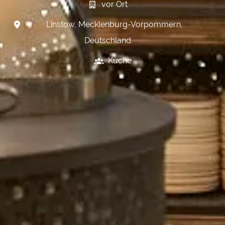
vor Ort
Linstow
,
Mecklenburg-Vorpommern
,
Deutschland
Küche