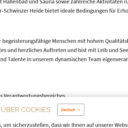
 Hallenbad und Sauna sowie zahlreiche Aktivitäten r
r‑Schwinzer Heide bietet ideale Bedingungen für Erhol
r begeisterungsfähige Menschen mit hohem Qualitäts
es und herzliches Auftreten und bist mit Leib und Se
 und Talente in unserem dynamischen Team eigenveran
es Verantwortungsbereiches
carte Restaurant sowie bei Veranstaltungen
ÜBER COOKIES
Deutsch
blick auf die Speise- und Getränkeauswahl
 um sicherzustellen, dass wir Ihnen auf unserer Websit