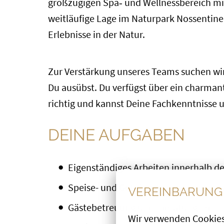
großzügigen Spa‑ und Wellnessbereich mit
weitläufige Lage im Naturpark Nossentine
Erlebnisse in der Natur.
Zur Verstärkung unseres Teams suchen wi
Du ausübst. Du verfügst über ein charmant
richtig und kannst Deine Fachkenntnisse
DEINE AUFGABEN
Eigenständiges Arbeiten innerhalb d
Speise- und Getränkeservice im á la 
VEREINBARUNG 
Gästebetreuung und -beratung im Hin
Wir verwenden Cookies,