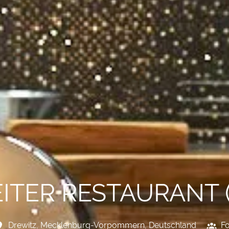
ITER RESTAURANT
Drewitz
,
Mecklenburg-Vorpommern
,
Deutschland
F