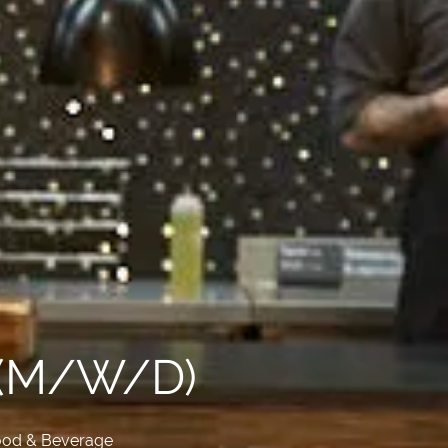
 (M/W/D)
ood & Beverage