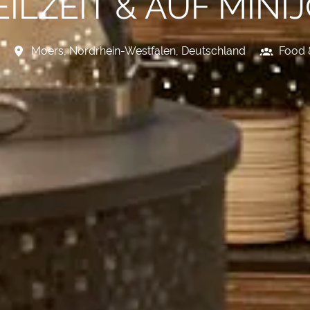
ILZEIT & AUF MINI
Moers
,
Nordrhein-Westfalen
,
Deutschland
Food 