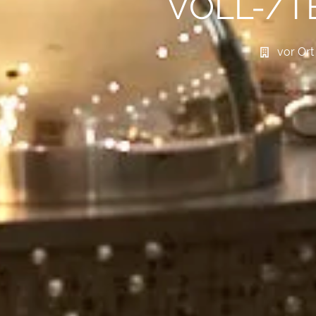
VOLL-/TE
vor Ort