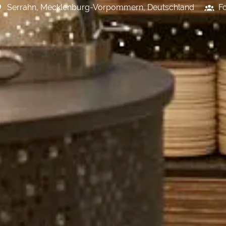
Serrahn
,
Mecklenburg-Vorpommern
,
Deutschland
F