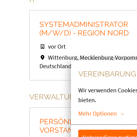
SYSTEMADMINISTRATOR
(M/W/D) - REGION NORD
vor Ort
Wittenburg
,
Mecklenburg-Vorpom
Deutschland
VEREINBARUNG 
Wir verwenden Cookies,
VERWALTUNG
bieten.
Mehr Optionen
PERSÖNLICHE ASSISTENZ 
VORSTANDS (M/W/D)