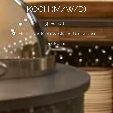
KOCH (M/W/D)
vor Ort
Moers
,
Nordrhein-Westfalen
,
Deutschland
Küche