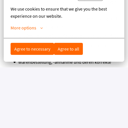
unserer À-la-carte-Küche sowie bei Veranstaltungen
We use cookies to ensure that we give you the best 
und Buffets
experience on our website.
Herstellung von qualitativ hochwertigen und optisch
ansprechenden Speisen
More options
Erledigung des arbeitsplatzbezogenen Mise en Place
Sorgfältiger und kostenbewusster Umgang mit
Agree to necessary
Agree to all
Lebens- und Arbeitsmitteln
Warenbestellung, -annahme und deren korrekte
Lagerung
Einhaltung der Qualitäts-, und Hygienestandards
DAS ZEICHNET DICH AUS:
Erfolgreich abgeschlossene Berufsausbildung zum