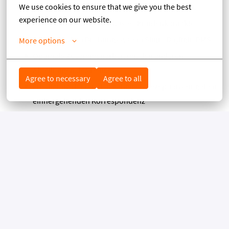
We use cookies to ensure that we give you the best 
Beratung der Gäste bezüglich unserer Angebote
experience on our website.
Ausbau und Pflege der Gäste-/Kundenkontakte
Arbeit mit dem Buchungssystem Shiji / Daylight PMS
More options
Optimale Zusammenarbeit mit den anderen
Abteilungen des Hauses
Agree to necessary
Agree to all
Erledigung der mit den gängigen Rezeptionsaufgaben
einhergehenden Korrespondenz
DAS ZEICHNET DICH AUS:
Idealerweise eine abgeschlossene Berufsausbildung
als Hotelfachfrau/-mann oder Erfahrung in einem
vergleichbaren Serviceberuf
Interesse für die Hotellerie und Freude am Umgang