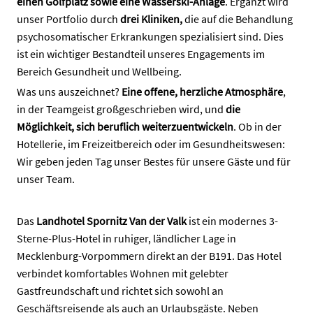
einen Golfplatz sowie eine Wasserski-Anlage
. Ergänzt wird
unser Portfolio durch
drei Kliniken,
die auf die Behandlung
psychosomatischer Erkrankungen spezialisiert sind. Dies
ist ein wichtiger Bestandteil unseres Engagements im
Bereich Gesundheit und Wellbeing.
Was uns auszeichnet?
Eine offene, herzliche Atmosphäre
,
in der Teamgeist großgeschrieben wird, und
die
Möglichkeit, sich beruflich weiterzuentwickeln
. Ob in der
Hotellerie, im Freizeitbereich oder im Gesundheitswesen:
Wir geben jeden Tag unser Bestes für unsere Gäste und für
unser Team.
Das
Landhotel Spornitz Van der Valk
ist ein modernes 3-
Sterne-Plus-Hotel in ruhiger, ländlicher Lage in
Mecklenburg-Vorpommern direkt an der B191. Das Hotel
verbindet komfortables Wohnen mit gelebter
Gastfreundschaft und richtet sich sowohl an
Geschäftsreisende als auch an Urlaubsgäste. Neben