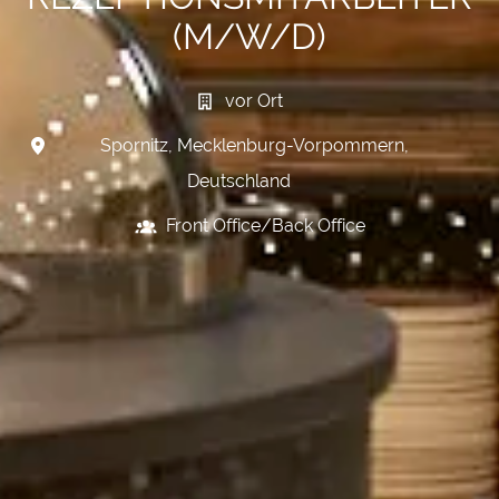
(M/W/D)
vor Ort
Spornitz
,
Mecklenburg-Vorpommern
,
Deutschland
Front Office/Back Office