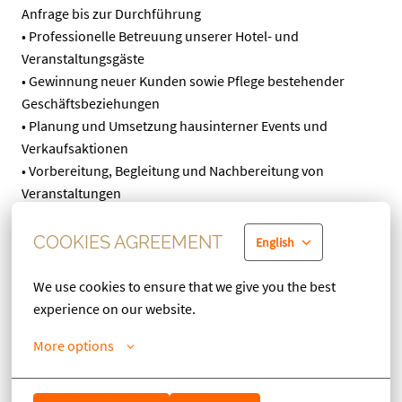
Anfrage bis zur Durchführung
• Professionelle Betreuung unserer Hotel- und
Veranstaltungsgäste
• Gewinnung neuer Kunden sowie Pflege bestehender
Geschäftsbeziehungen
• Planung und Umsetzung hausinterner Events und
Verkaufsaktionen
• Vorbereitung, Begleitung und Nachbereitung von
Veranstaltungen
• Enge Zusammenarbeit mit allen Hotelabteilungen
• Umsatzorientiertes Arbeiten im Bereich Sales & Events
COOKIES AGREEMENT
English
• Mitwirkung bei Marketingaktionen, Mailings und
Vertriebsmaßnahmen
We use cookies to ensure that we give you the best 
experience on our website.
More options
STELLENANFORDERUNGEN
DAS ZEICHNET DICH AUS: