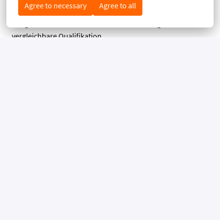
Agree to necessary
Agree to all
• Abgeschlossene kaufmännische Ausbildung oder
vergleichbare Qualifikation
• Idealerweise Erfahrung im Bereich Sales, Events oder
Hotellerie
• Organisationstalent sowie selbstständige und
strukturierte Arbeitsweise
• Kommunikationsstärke, Teamgeist und ein sicheres
Auftreten
• Kreativität, Flexibilität und Freude am Umgang mit Gästen
und Kunden
• Gute Kenntnisse in MS Office und idealerweise Erfahrung
mit Buchungssystemen
• Sehr gute Deutsch- und gute Englischkenntnisse
DARAUF KANNST DU ZÄHLEN: