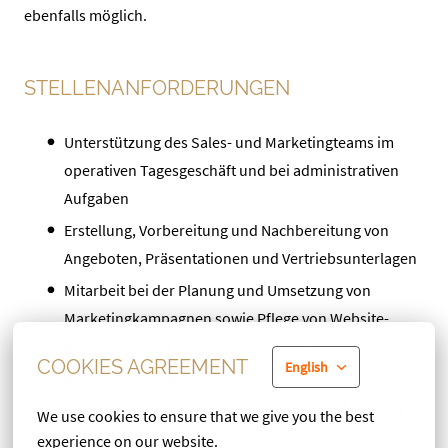
ebenfalls möglich.
STELLENANFORDERUNGEN
Unterstützung des Sales- und Marketingteams im
operativen Tagesgeschäft und bei administrativen
Aufgaben
Erstellung, Vorbereitung und Nachbereitung von
Angeboten, Präsentationen und Vertriebsunterlagen
Mitarbeit bei der Planung und Umsetzung von
Marketingkampagnen sowie Pflege von Website-,
Newsletter- und Social-Media-Inhalten
COOKIES AGREEMENT
English
Koordination von Anfragen und Abstimmungen
zwischen Hotels, zentralem Vertrieb und Marketing
We use cookies to ensure that we give you the best 
sowie externen Partnern
experience on our website.