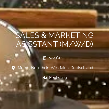
SALES & MARKETING
ASISSTANT (M/W/D)
vor Ort
Moers
,
Nordrhein-Westfalen
,
Deutschland
Marketing