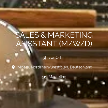
SALES & MARKETING
ASISSTANT (M/W/D)
vor Ort
Moers
,
Nordrhein-Westfalen
,
Deutschland
Marketing