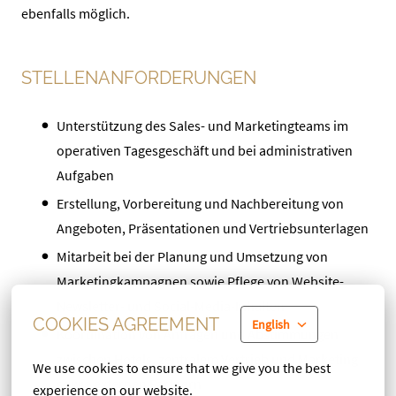
ebenfalls möglich.
STELLENANFORDERUNGEN
Unterstützung des Sales- und Marketingteams im
operativen Tagesgeschäft und bei administrativen
Aufgaben
Erstellung, Vorbereitung und Nachbereitung von
Angeboten, Präsentationen und Vertriebsunterlagen
Mitarbeit bei der Planung und Umsetzung von
Marketingkampagnen sowie Pflege von Website-,
Newsletter- und Social-Media-Inhalten
COOKIES AGREEMENT
English
Koordination von Anfragen und Abstimmungen
zwischen Hotels, zentralem Vertrieb und Marketing
We use cookies to ensure that we give you the best 
sowie externen Partnern
experience on our website.