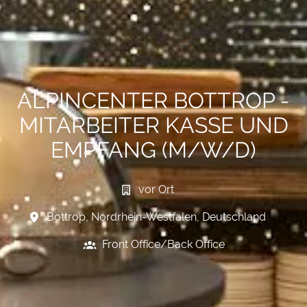
ALPINCENTER BOTTROP -
MITARBEITER KASSE UND
EMPFANG (M/W/D)
vor Ort
Bottrop
,
Nordrhein-Westfalen
,
Deutschland
Front Office/Back Office