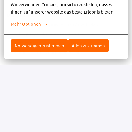
Wir verwenden Cookies, um sicherzustellen, dass wir 
Ihnen auf unserer Website das beste Erlebnis bieten.
Das bieten wir:
Mehr Optionen
Einen abwechslungsreichen Arbeitsplatz
Ein junges, dynamisches Team
Kostenlose Speisen und Getränke
Notwendigen zustimmen
Allen zustimmen
Interessante Mitarbeitervorteile
STELLENANFORDERUNGEN
Anforderungen:
Erfahrung im Umgang mit Kassensystemen (nicht
zwingend notwendig)
Erfahrung im Gästeservice (nicht zwingend
notwendig)